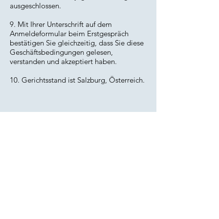
ausgeschlossen.
9. Mit Ihrer Unterschrift auf dem
Anmeldeformular beim Erstgespräch
bestätigen Sie gleichzeitig, dass Sie diese
Geschäftsbedingungen gelesen,
verstanden und akzeptiert haben.
10. Gerichtsstand ist Salzburg, Österreich.
Zurück nach oben
KONTAKT
Bei Interesse an einer Zusammenarbeit
können Sie uns gerne über
das untenstehende Kontaktformular
erreichen.
Wir freuen uns auf Ihre Anfrage!
Cuesta & Climaco