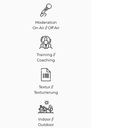
Moderation
On Air // Off Air
Training //
Coaching
Textur //
Texturierung
Indoor //
Outdoor