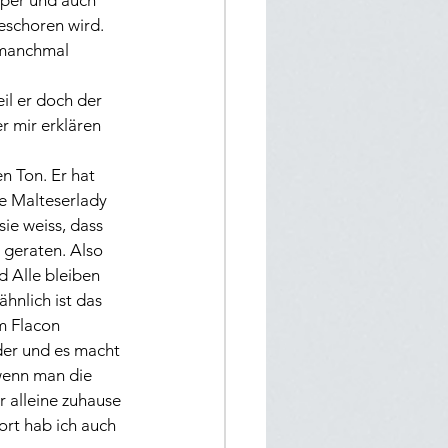
Oper und auch 
eschoren wird. 
 manchmal 
il er doch der 
r mir erklären 
n Ton. Er hat 
e Malteserlady 
ie weiss, dass 
geraten. Also 
d Alle bleiben 
hnlich ist das 
m Flacon 
der und es macht 
 wenn man die 
 alleine zuhause 
ort hab ich auch 