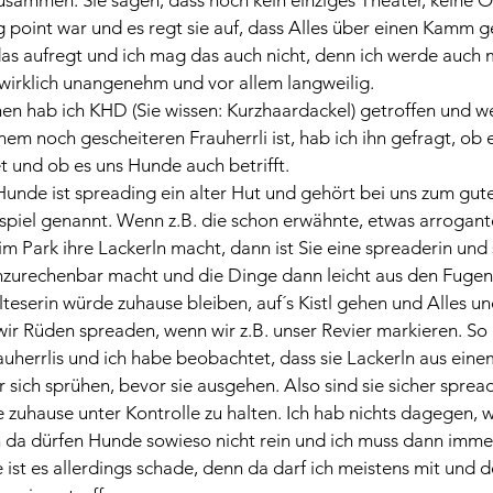
usammen. Sie sagen, dass noch kein einziges Theater, keine 
g point war und es regt sie auf, dass Alles über einen Kamm g
 das aufregt und ich mag das auch nicht, denn ich werde auch
 wirklich unangenehm und vor allem langweilig.
en hab ich KHD (Sie wissen: Kurzhaardackel) getroffen und we
em noch gescheiteren Frauherrli ist, hab ich ihn gefragt, ob e
 und ob es uns Hunde auch betrifft.
 Hunde ist spreading ein alter Hut und gehört bei uns zum gute
ispiel genannt. Wenn z.B. die schon erwähnte, etwas arrogant
im Park ihre Lackerln macht, dann ist Sie eine spreaderin und s
nzurechenbar macht und die Dinge dann leicht aus den Fugen 
lteserin würde zuhause bleiben, auf´s Kistl gehen und Alles un
wir Rüden spreaden, wenn wir z.B. unser Revier markieren. So ä
uherrlis und ich habe beobachtet, dass sie Lackerln aus eine
sich sprühen, bevor sie ausgehen. Also sind sie sicher sprea
ie zuhause unter Kontrolle zu halten. Ich hab nichts dagegen,
 da dürfen Hunde sowieso nicht rein und ich muss dann immer
 ist es allerdings schade, denn da darf ich meistens mit und d