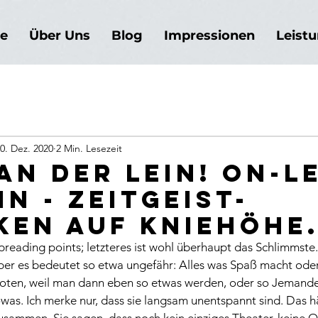
e
Über Uns
Blog
Impressionen
Leist
0. Dez. 2020
2 Min. Lesezeit
an der Lein! on-L
in - Zeitgeist-
ken auf Kniehöhe
preading points; letzteres ist wohl überhaupt das Schlimmste.
ber es bedeutet so etwa ungefähr: Alles was Spaß macht oder 
erboten, weil man dann eben so etwas werden, oder so Jemand
as. Ich merke nur, dass sie langsam unentspannt sind. Das h