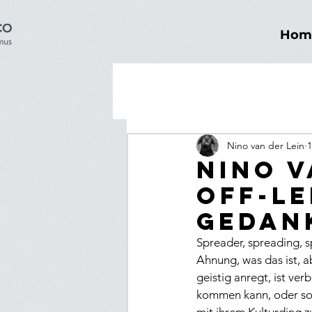
Hom
Nino van der Lein
1
Nino v
off-Le
Gedan
Spreader, spreading, s
Ahnung, was das ist, a
geistig anregt, ist v
kommen kann, oder sow