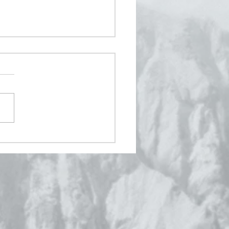
no van der
in! on-Lein &
f-Lein -
e COVID – Geschichte macht
onomie auf
schon ganz kribbelig. Egal
iehöhe.
n hinschaut und egal mit
man spricht, immer kommt
...