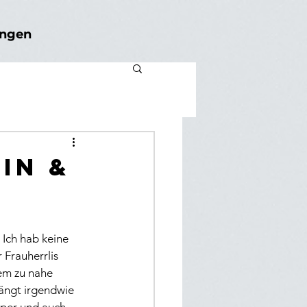
ungen
ein &
.
 Ich hab keine 
Frauherrlis 
em zu nahe 
ängt irgendwie 