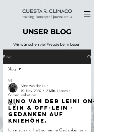
UNSER BLOG
Wir wünschen viel Freude beim Lesen!
Blog
Blog
All
Posts
Nino van der Lein
10. Nov. 2020
2 Min. Lesezeit
Kommunikation
Nino van der Lein! on-
Blog
Lein & off-Lein -
Gedanken auf
Kniehöhe.
Ich mach mir halt so meine Gedanken um